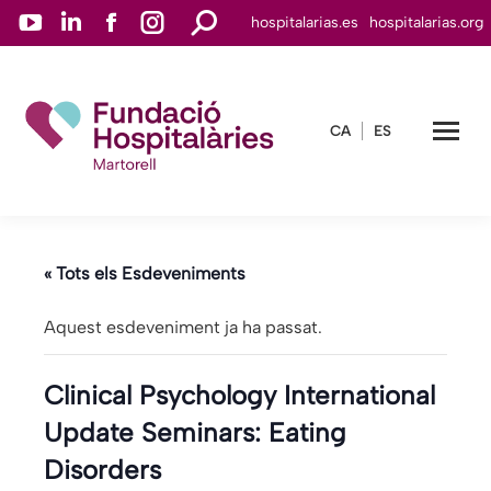
YouTube
Linkedin
Facebook
Instagram
Search:
hospitalarias.es
hospitalarias.org
page
page
page
page
opens
opens
opens
opens
in
in
in
in
CA
ES
new
new
new
new
window
window
window
window
« Tots els Esdeveniments
Aquest esdeveniment ja ha passat.
Clinical Psychology International
Update Seminars: Eating
Disorders