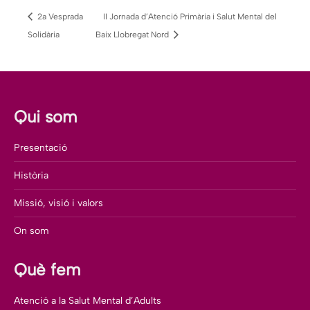
2a Vesprada
II Jornada d’Atenció Primària i Salut Mental del
Solidària
Baix Llobregat Nord
Qui som
Presentació
Història
Missió, visió i valors
On som
Què fem
Atenció a la Salut Mental d’Adults