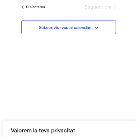
agost
visualitz
data.
i
Següent dia
Dia anterior
Esdeven
2026
cerca
d'Esdeveni
Subscriviu-vos al calendari
Valorem la teva privacitat