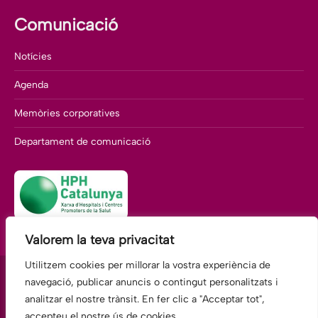
Comunicació
Notícies
Agenda
Memòries corporatives
Departament de comunicació
Valorem la teva privacitat
Utilitzem cookies per millorar la vostra experiència de
navegació, publicar anuncis o contingut personalitzats i
analitzar el nostre trànsit. En fer clic a "Acceptar tot",
Fundació Hospitalàries Martorell
accepteu el nostre ús de cookies.