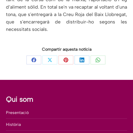
d‘aliment sòlid. En total se'n va recaptar al voltant d'una
tona, que s'entregarà a la Creu Roja del Baix Llobregat,
que s'encarregarà de distribuir-ho segons les
necessitats socials.
Compartir aquesta notícia
Share
Share
Share
Share
Share
on
on
on
on
on
Facebook
X
Pinterest
LinkedIn
WhatsApp
Qui som
Presentació
Història