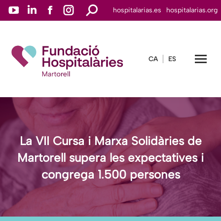
YouTube
Linkedin
Facebook
Instagram
Search:
hospitalarias.es
hospitalarias.org
page
page
page
page
opens
opens
opens
opens
in
in
in
in
CA
ES
new
new
new
new
window
window
window
window
La VII Cursa i Marxa Solidàries de
Martorell supera les expectatives i
congrega 1.500 persones