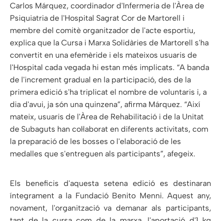
Carlos Márquez, coordinador d'Infermeria de l'Àrea de
Psiquiatria de l'Hospital Sagrat Cor de Martorell i
membre del comitè organitzador de l'acte esportiu,
explica que la Cursa i Marxa Solidàries de Martorell s'ha
convertit en una efemèride i els mateixos usuaris de
l'Hospital cada vegada hi estan més implicats. “A banda
de l'increment gradual en la participació, des de la
primera edició s'ha triplicat el nombre de voluntaris i, a
dia d'avui, ja són una quinzena”, afirma Márquez. “Així
mateix, usuaris de l'Àrea de Rehabilitació i de la Unitat
de Subaguts han col·laborat en diferents activitats, com
la preparació de les bosses o l'elaboració de les
medalles que s'entreguen als participants”, afegeix.
Els beneficis d'aquesta setena edició es destinaran
íntegrament a la Fundació Benito Menni. Aquest any,
novament, l'organització va demanar als participants,
tant de la cursa com de la marxa, l'aportació d'1 kg