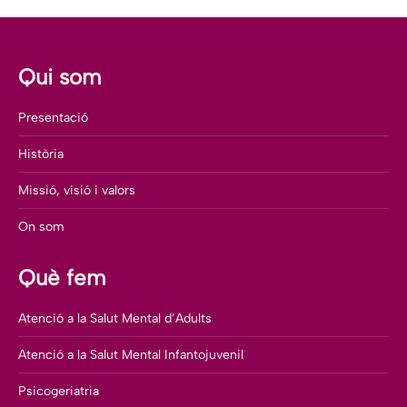
Facebook
X
Pinterest
LinkedIn
WhatsApp
Qui som
Presentació
Història
Missió, visió i valors
On som
Què fem
Atenció a la Salut Mental d’Adults
Atenció a la Salut Mental Infantojuvenil
Psicogeriatria