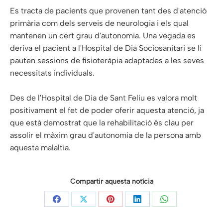
Es tracta de pacients que provenen tant des d'atenció
primària com dels serveis de neurologia i els qual
mantenen un cert grau d'autonomia. Una vegada es
deriva el pacient a l'Hospital de Dia Sociosanitari se li
pauten sessions de fisioteràpia adaptades a les seves
necessitats individuals.
Des de l'Hospital de Dia de Sant Feliu es valora molt
positivament el fet de poder oferir aquesta atenció, ja
que està demostrat que la rehabilitació és clau per
assolir el màxim grau d'autonomia de la persona amb
aquesta malaltia.
Compartir aquesta notícia
Share
Share
Share
Share
Share
on
on
on
on
on