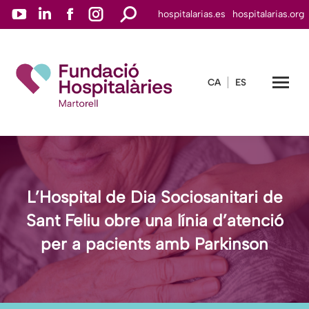
YouTube
Linkedin
Facebook
Instagram
Search:
hospitalarias.es
hospitalarias.org
page
page
page
page
opens
opens
opens
opens
in
in
in
in
CA
ES
new
new
new
new
window
window
window
window
L’Hospital de Dia Sociosanitari de
Sant Feliu obre una línia d’atenció
per a pacients amb Parkinson