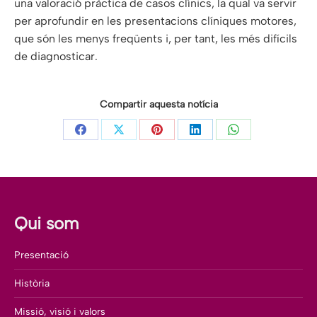
una valoració pràctica de casos clínics, la qual va servir
per aprofundir en les presentacions clíniques motores,
que són les menys freqüents i, per tant, les més difícils
de diagnosticar.
Compartir aquesta notícia
Share
Share
Share
Share
Share
on
on
on
on
on
Facebook
X
Pinterest
LinkedIn
WhatsApp
Qui som
Presentació
Història
Missió, visió i valors