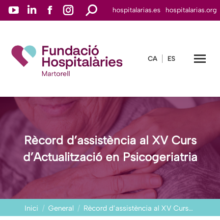
YouTube
Linkedin
Facebook
Instagram
Search:
hospitalarias.es
hospitalarias.org
page
page
page
page
opens
opens
opens
opens
in
in
in
in
CA
ES
new
new
new
new
window
window
window
window
Rècord d’assistència al XV Curs
d’Actualització en Psicogeriatria
You are here:
Inici
General
Rècord d’assistència al XV Curs…