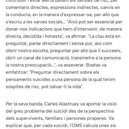
contribuir i estar alerta davant els senyals de risc, per
comentaris directes, expressions indirectes, canvis en
la conducta, en la manera d'expressar-se, per allò que
s'escriu a les xarxes socials… "Això pot ser essencial per
donar-nos indicacions que hem d'intervenir, de manera
directa, decidida i honesta", va afirmar. "La clau està en
preguntar, parlar directament i sense por, així com
oferir nostra escolta, preguntar per allò que li succeeix,
obrir un canal de comunicació, transmetre a la persona
la nostra preocupació…", va asseverar. Boatas va
emfatitzar: "Preguntar directament sobre els
pensaments suïcides a una persona de la qual tenim
sospites de risc, pot salvar-li la vida".
Per la seva banda, Carles Alastruey va aportar la visió
del greu problema del suïcidi des de la perspectiva
dels supervivents, familiars i persones properes. Va
explicar que, per cada suïcidi, l'OMS calcula unes sis