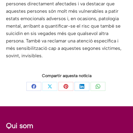
persones directament afectades i va destacar que
aquestes persones són molt més vulnerables a patir
estats emocionals adversos i, en ocasions, patologia
mental, arribant a quantificar-se el risc que també se
suïcidin en sis vegades més que qualsevol altra
persona. També va reclamar una atenció específica i
més sensibilització cap a aquestes segones víctimes,
sovint, invisibles.
Compartir aquesta notícia
Share
Share
Share
Share
Share
on
on
on
on
on
Facebook
X
Pinterest
LinkedIn
WhatsApp
Qui som