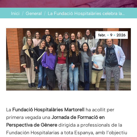
You are here:
Inici
General
La Fundació Hospitalàries celebra la…
febr.
9
2026
La
Fundació Hospitalàries Martorell
ha acollit per
primera vegada una
Jornada de Formació en
Perspectiva de Gènere
dirigida a professionals de la
Fundación Hospitalarias a tota Espanya, amb l’objectiu