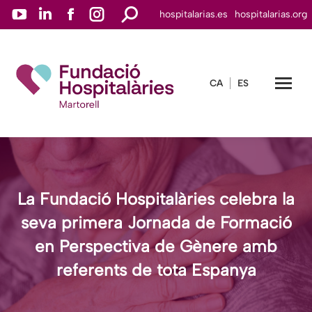
YouTube
Linkedin
Facebook
Instagram
Search:
hospitalarias.es
hospitalarias.org
page
page
page
page
opens
opens
opens
opens
in
in
in
in
CA
ES
new
new
new
new
window
window
window
window
La Fundació Hospitalàries celebra la
seva primera Jornada de Formació
en Perspectiva de Gènere amb
referents de tota Espanya