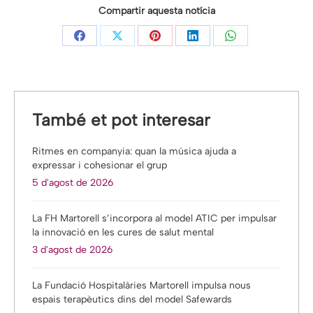
Compartir aquesta notícia
Share
Share
Share
Share
Share
on
on
on
on
on
Facebook
X
Pinterest
LinkedIn
WhatsApp
També et pot interesar
Ritmes en companyia: quan la música ajuda a
expressar i cohesionar el grup
5 d'agost de 2026
La FH Martorell s’incorpora al model ATIC per impulsar
la innovació en les cures de salut mental
3 d'agost de 2026
La Fundació Hospitalàries Martorell impulsa nous
espais terapèutics dins del model Safewards