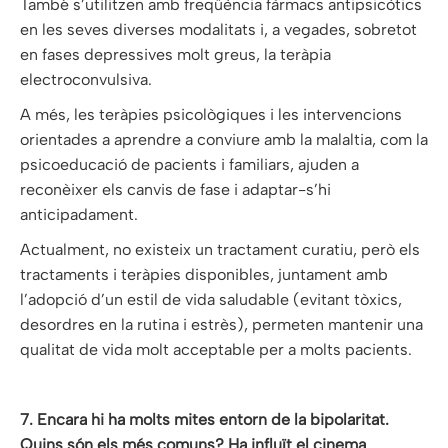
També s’utilitzen amb freqüència fàrmacs antipsicòtics
en les seves diverses modalitats i, a vegades, sobretot
en fases depressives molt greus, la teràpia
electroconvulsiva.
A més, les teràpies psicològiques i les intervencions
orientades a aprendre a conviure amb la malaltia, com la
psicoeducació de pacients i familiars, ajuden a
reconèixer els canvis de fase i adaptar-s’hi
anticipadament.
Actualment, no existeix un tractament curatiu, però els
tractaments i teràpies disponibles, juntament amb
l’adopció d’un estil de vida saludable (evitant tòxics,
desordres en la rutina i estrès), permeten mantenir una
qualitat de vida molt acceptable per a molts pacients.
7. Encara hi ha molts mites entorn de la bipolaritat.
Quins són els més comuns? Ha influït el cinema