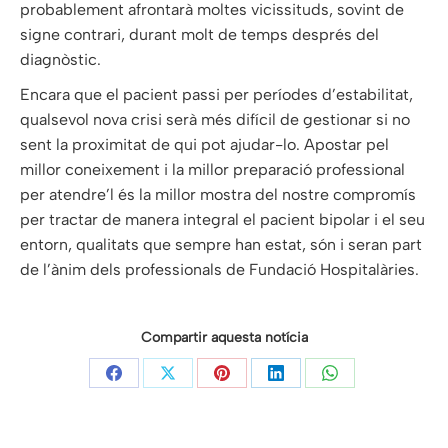
probablement afrontarà moltes vicissituds, sovint de
signe contrari, durant molt de temps després del
diagnòstic.
Encara que el pacient passi per períodes d’estabilitat,
qualsevol nova crisi serà més difícil de gestionar si no
sent la proximitat de qui pot ajudar-lo. Apostar pel
millor coneixement i la millor preparació professional
per atendre’l és la millor mostra del nostre compromís
per tractar de manera integral el pacient bipolar i el seu
entorn, qualitats que sempre han estat, són i seran part
de l’ànim dels professionals de Fundació Hospitalàries.
Compartir aquesta notícia
Share
Share
Share
Share
Share
on
on
on
on
on
Facebook
X
Pinterest
LinkedIn
WhatsApp