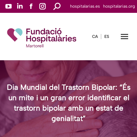
YouTube
Linkedin
Facebook
Instagram
Search:
hospitalarias.es
hospitalarias.org
page
page
page
page
opens
opens
opens
opens
in
in
in
in
CA
ES
new
new
new
new
window
window
window
window
Dia Mundial del Trastorn Bipolar: “És
un mite i un gran error identificar el
trastorn bipolar amb un estat de
genialitat”