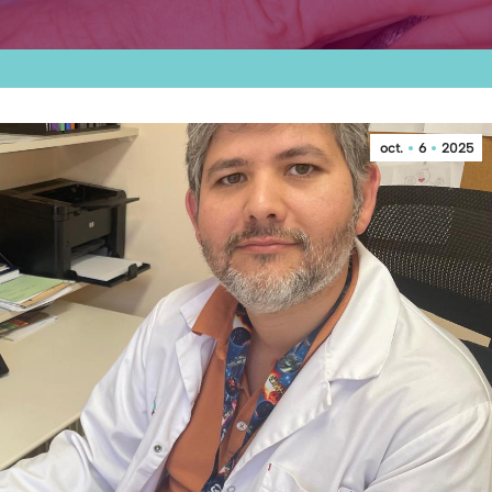
oct.
6
2025