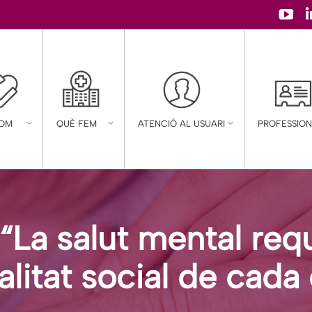
YouT
page
open
in
new
SOM
QUÈ FEM
ATENCIÓ AL USUARI
PROFESSION
wind
 “La salut mental req
alitat social de cada