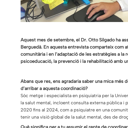
Aquest mes de setembre, el Dr. Otto Silgado ha ass
Berguedà. En aquesta entrevista comparteix com afr
comunitària i en l’adaptació de les estratègies a la rea
psicoeducació, la prevenció i la rehabilitació amb 
Abans que res, ens agradaria saber una mica més de 
d’arribar a aquesta coordinació?
Sóc metge i especialista en psiquiatria per la Unive
la salut mental, incloent consulta externa pública i 
2020 fins al 2024, com a psiquiatre en una comuni
tenir una visió global de la salut mental, des de dr
Què significa per a tu assumir el repte de coordina