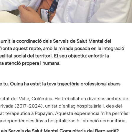
umit la coordinació dels Serveis de Salut Mental del
onta aquest repte, amb la mirada posada en la integració
litat social del territori. El seu objectiu: enfortir la
una atenció propera i humana.
tu. Quina ha estat la teva trajectòria professional abans
rsitat del Valle, Colòmbia. He treballat en diversos àmbits de
privada (2017-2024), unitat d’enllaç hospitalària i, des del
tat terapèutica a Popayán. Aquesta experiència m’ha permès
ogodependències fins a hospitalització i atenció comunitària.
r els Serveis de Salut Mental Comunitaris del Berguedà?