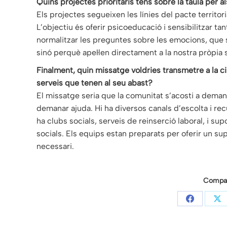
Quins projectes prioritaris tens sobre la taula per 
Els projectes segueixen les línies del pacte territor
L’objectiu és oferir psicoeducació i sensibilitzar tan
normalitzar les preguntes sobre les emocions, que 
sinó perquè apel·len directament a la nostra pròpia
Finalment, quin missatge voldries transmetre a la ci
serveis que tenen al seu abast?
El missatge seria que la comunitat s’acosti a deman
demanar ajuda. Hi ha diversos canals d’escolta i r
ha clubs socials, serveis de reinserció laboral, i supo
socials. Els equips estan preparats per oferir un su
necessari.
Compart
Share
Sh
on
on