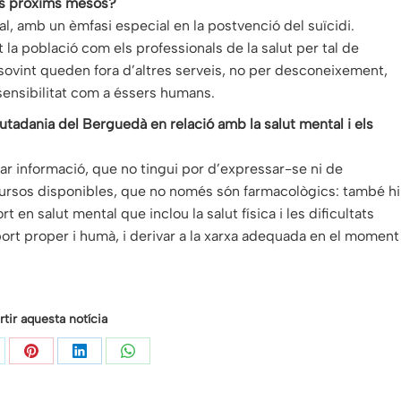
als pròxims mesos?
ial, amb un èmfasi especial en la postvenció del suïcidi.
t la població com els professionals de la salut per tal de
sovint queden fora d’altres serveis, no per desconeixement,
 sensibilitat com a éssers humans.
utadania del Berguedà en relació amb la salut mental i els
ar informació, que no tingui por d’expressar-se ni de
ecursos disponibles, que no només són farmacològics: també hi
rt en salut mental que inclou la salut física i les dificultats
port proper i humà, i derivar a la xarxa adequada en el moment
ir aquesta notícia
are
Share
Share
Share
on
on
on