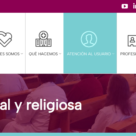
YouT
page
open
in
new
NES SOMOS
QUÉ HACEMOS
ATENCIÓN AL USUARIO
PROFES
wind
l y religiosa