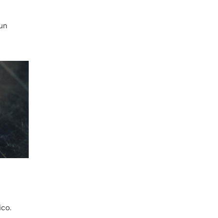
un
ico.