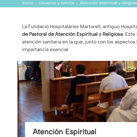
Inicio
Usuarios y familia
Atención espiritual y religios
Estás aquí:
La Fundació Hospitalàries Martorell, antiguo Hospit
de Pastoral de Atención Espiritual y Religiosa
. Este
atención sanitaria en la que, junto con los aspectos 
importancia esencial.
Atención Espiritual