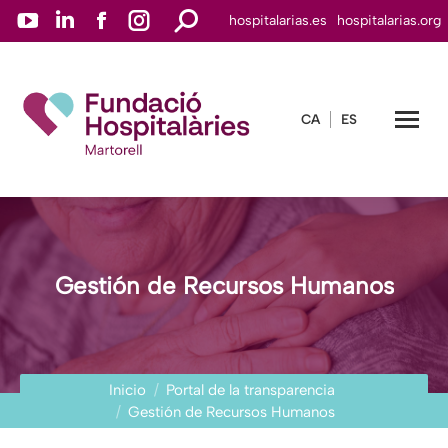
YouTube
Linkedin
Facebook
Instagram
Buscar:
hospitalarias.es
hospitalarias.org
page
page
page
page
opens
opens
opens
opens
in
in
in
in
CA
ES
new
new
new
new
window
window
window
window
Gestión de Recursos Humanos
Estás aquí:
Inicio
Portal de la transparencia
Gestión de Recursos Humanos