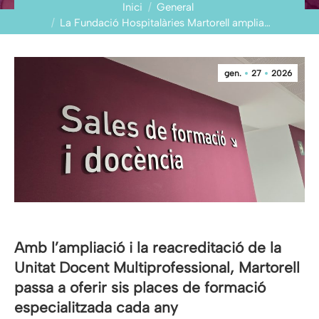
You are here:
Inici
General
La Fundació Hospitalàries Martorell amplia…
gen.
27
2026
Amb l’ampliació i la reacreditació de la
Unitat Docent Multiprofessional, Martorell
passa a oferir sis places de formació
especialitzada cada any