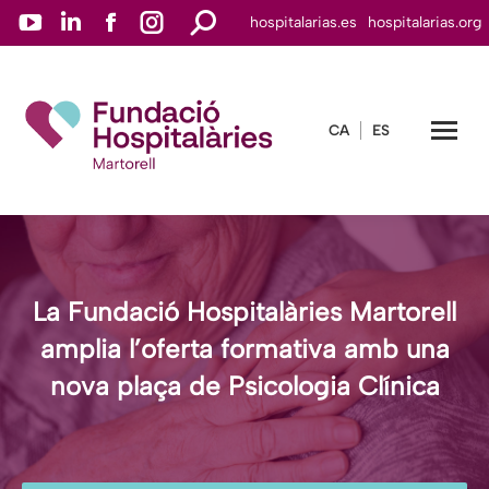
YouTube
Linkedin
Facebook
Instagram
Search:
hospitalarias.es
hospitalarias.org
page
page
page
page
opens
opens
opens
opens
in
in
in
in
CA
ES
new
new
new
new
window
window
window
window
La Fundació Hospitalàries Martorell
amplia l’oferta formativa amb una
nova plaça de Psicologia Clínica