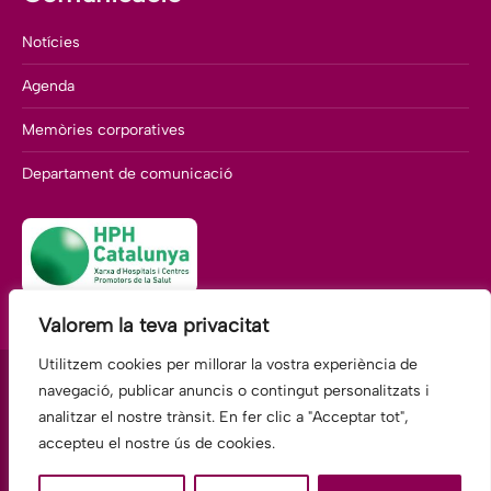
Notícies
Agenda
Memòries corporatives
Departament de comunicació
Valorem la teva privacitat
Utilitzem cookies per millorar la vostra experiència de
navegació, publicar anuncis o contingut personalitzats i
analitzar el nostre trànsit. En fer clic a "Acceptar tot",
Fundació Hospitalàries Martorell
accepteu el nostre ús de cookies.
Av. Comte Llobregat, 117 · 08760 Martorell BARCELONA
Tel.: 93 775 22 00 E-mail: