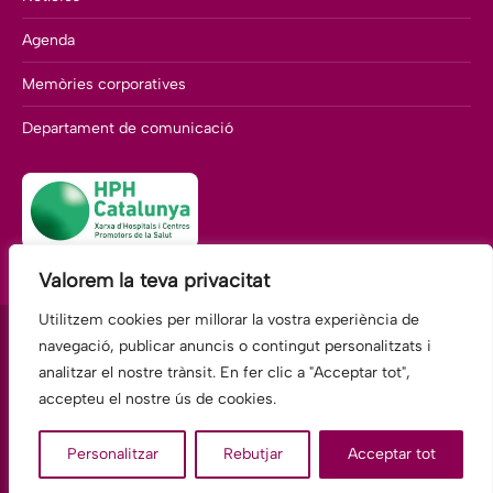
Agenda
Memòries corporatives
Departament de comunicació
Valorem la teva privacitat
Utilitzem cookies per millorar la vostra experiència de
navegació, publicar anuncis o contingut personalitzats i
analitzar el nostre trànsit. En fer clic a "Acceptar tot",
Fundació Hospitalàries Martorell
accepteu el nostre ús de cookies.
Av. Comte Llobregat, 117 · 08760 Martorell BARCELONA
Tel.: 93 775 22 00 E-mail:
Personalitzar
Rebutjar
Acceptar tot
hospital.FHMartorell@fundacionhospitalarias.org
legal