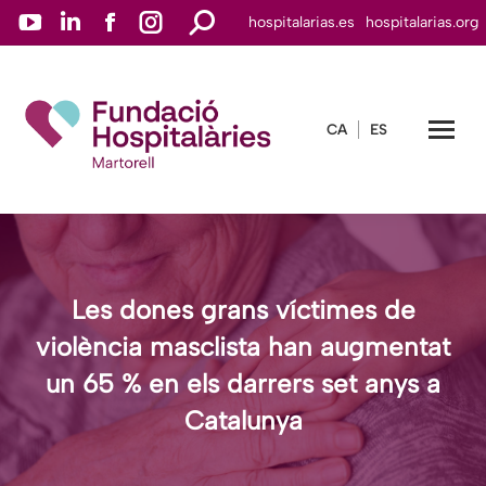
YouTube
Linkedin
Facebook
Instagram
Search:
hospitalarias.es
hospitalarias.org
page
page
page
page
opens
opens
opens
opens
in
in
in
in
CA
ES
new
new
new
new
window
window
window
window
Les dones grans víctimes de
violència masclista han augmentat
un 65 % en els darrers set anys a
Catalunya