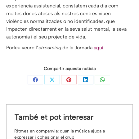
experiència assistencial, constatem cada dia com
moltes dones ateses als nostres centres viuen
violències normalitzades o no identificades, que
impacten directament en la seva salut mental, la seva
autonomia i el seu projecte de vida.
Podeu veure l’
streaming
de la Jornada
aquí
.
Compartir aquesta notícia
Share
Share
Share
Share
Share
on
on
on
on
on
Facebook
X
Pinterest
LinkedIn
WhatsApp
També et pot interesar
Ritmes en companyia: quan la música ajuda a
expressar i cohesionar el grup