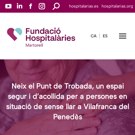
YouTube
Linkedin
Facebook
Instagram
Search:
hospitalarias.es
hospitalarias.org
page
page
page
page
opens
opens
opens
opens
in
in
in
in
CA
ES
new
new
new
new
window
window
window
window
Neix el Punt de Trobada, un espai
segur i d’acollida per a persones en
situació de sense llar a Vilafranca del
Penedès