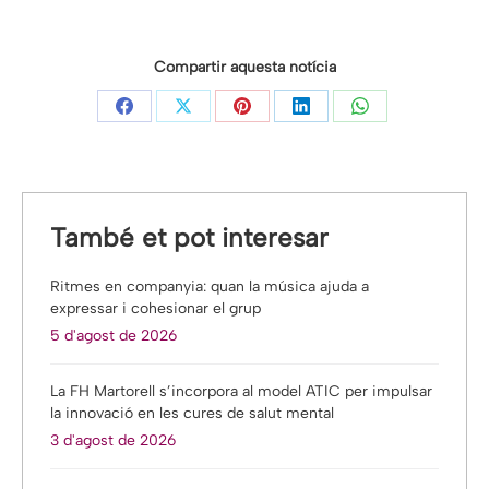
Compartir aquesta notícia
Share
Share
Share
Share
Share
on
on
on
on
on
Facebook
X
Pinterest
LinkedIn
WhatsApp
També et pot interesar
Ritmes en companyia: quan la música ajuda a
expressar i cohesionar el grup
5 d'agost de 2026
La FH Martorell s’incorpora al model ATIC per impulsar
la innovació en les cures de salut mental
3 d'agost de 2026