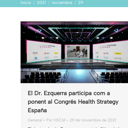
Estás aquí:
Inicio
2021
noviembre
29
El Dr. Ezquerra participa com a
ponent al Congrés Health Strategy
España
General
Por
HSCM
29 de noviembre de 2021