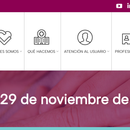
YouT
page
open
in
new
NES SOMOS
QUÉ HACEMOS
ATENCIÓN AL USUARIO
PROFES
wind
29 de noviembre de