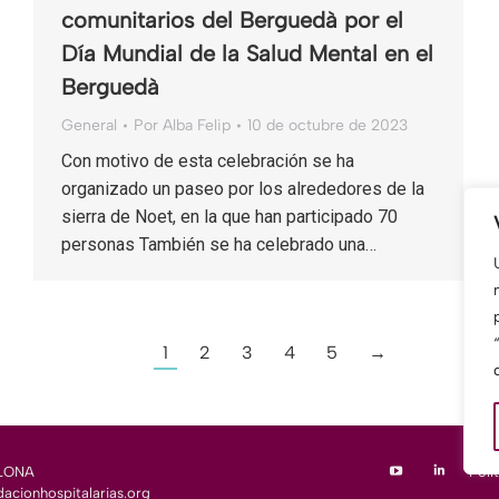
comunitarios del Berguedà por el
Día Mundial de la Salud Mental en el
Berguedà
General
Por
Alba Felip
10 de octubre de 2023
Con motivo de esta celebración se ha
organizado un paseo por los alrededores de la
sierra de Noet, en la que han participado 70
personas También se ha celebrado una…
1
2
3
4
5
→
ELONA
Polí
acionhospitalarias.org