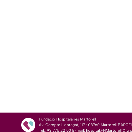
Fundació Hospitalàries Martorell
Av. Compte Llobregat, 117 · 08760 Martorell BARC
Tel.: 93 775 22 00 E-mail:
hospital.FHMartorell@fund