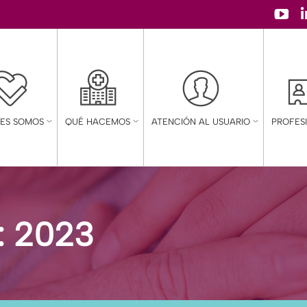
YouT
page
open
in
new
NES SOMOS
QUÉ HACEMOS
ATENCIÓN AL USUARIO
PROFES
wind
:
2023