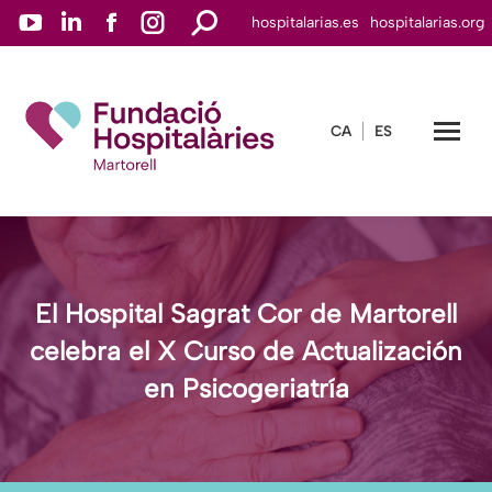
YouTube
Linkedin
Facebook
Instagram
Buscar:
hospitalarias.es
hospitalarias.org
page
page
page
page
opens
opens
opens
opens
in
in
in
in
CA
ES
new
new
new
new
window
window
window
window
El Hospital Sagrat Cor de Martorell
celebra el X Curso de Actualización
en Psicogeriatría