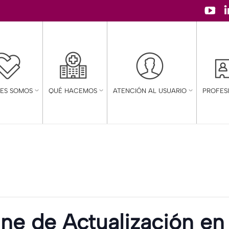
YouT
page
open
in
new
NES SOMOS
QUÉ HACEMOS
ATENCIÓN AL USUARIO
PROFES
wind
ine de Actualización en 