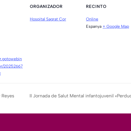
ORGANIZADOR
RECINTO
Hospital Sagrat Cor
Online
Espanya
+ Google Map
er.gotowebin
ter/20252667
3
y Reyes
II Jornada de Salut Mental infantojuvenil «Perdu