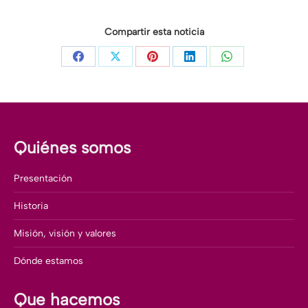
Compartir esta noticia
Share
Share
Share
Share
Share
on
on
on
on
on
Facebook
X
Pinterest
LinkedIn
WhatsApp
Quiénes somos
Presentación
Historia
Misión, visión y valores
Dónde estamos
Que hacemos