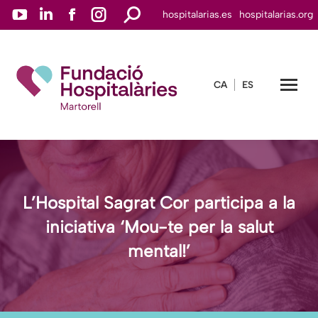
YouTube
Linkedin
Facebook
Instagram
Buscar:
hospitalarias.es
hospitalarias.org
page
page
page
page
opens
opens
opens
opens
in
in
in
in
CA
ES
new
new
new
new
window
window
window
window
L’Hospital Sagrat Cor participa a la
iniciativa ‘Mou-te per la salut
mental!’