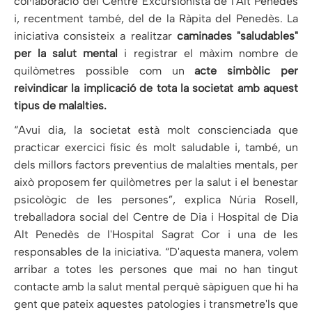
col·laboració del Centre Excursionista de l'Alt Penedès
i, recentment també, del de la Ràpita del Penedès. La
iniciativa consisteix a realitzar
caminades "saludables"
per la salut mental
i registrar el màxim nombre de
quilòmetres possible com un
acte simbòlic per
reivindicar la implicació de tota la societat amb aquest
tipus de malalties.
“Avui dia, la societat està molt conscienciada que
practicar exercici físic és molt saludable i, també, un
dels millors factors preventius de malalties mentals, per
això proposem fer quilòmetres per la salut i el benestar
psicològic de les persones”, explica Núria Rosell,
treballadora social del Centre de Dia i Hospital de Dia
Alt Penedès de l'Hospital Sagrat Cor i una de les
responsables de la iniciativa. “D'aquesta manera, volem
arribar a totes les persones que mai no han tingut
contacte amb la salut mental perquè sàpiguen que hi ha
gent que pateix aquestes patologies i transmetre'ls que