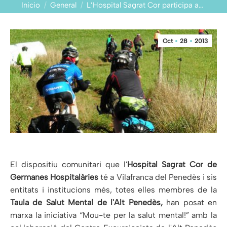
Estás aquí:
Inicio
General
L’Hospital Sagrat Cor participa a…
Oct
28
2013
El dispositiu comunitari que l'
Hospital Sagrat Cor de
Germanes Hospitalàries
té a Vilafranca del Penedès i sis
entitats i institucions més, totes elles membres de la
Taula de Salut Mental de l'Alt Penedès,
han posat en
marxa la iniciativa “Mou-te per la salut mental!” amb la