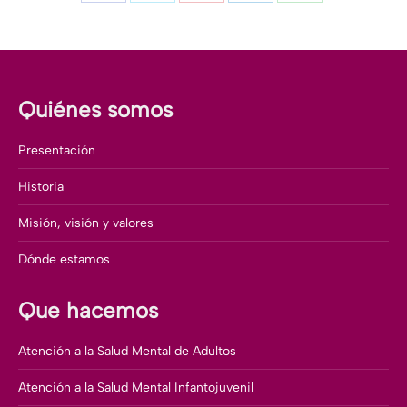
Share
Share
Share
Share
Share
on
on
on
on
on
Facebook
X
Pinterest
LinkedIn
WhatsApp
Quiénes somos
Presentación
Historia
Misión, visión y valores
Dónde estamos
Que hacemos
Atención a la Salud Mental de Adultos
Atención a la Salud Mental Infantojuvenil