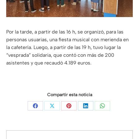
Por la tarde, a partir de las 16 h, se organizó, para las
personas usuarias, una fiesta musical con merienda en
la cafetería. Luego, a partir de las 19 h, tuvo lugar la
“vesprada” solidaria, que contó con más de 200
asistentes y que recaudó 4.189 euros.
Compartir esta noticia
Share
Share
Share
Share
Share
on
on
on
on
on
Facebook
X
Pinterest
LinkedIn
WhatsApp