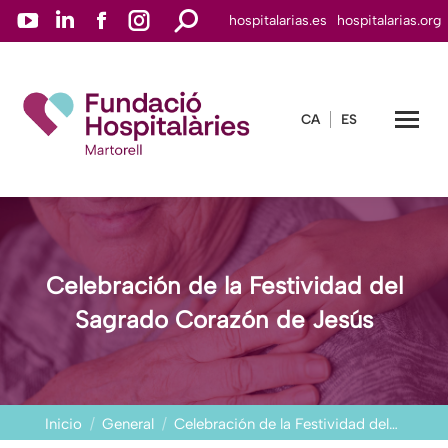
YouTube
Linkedin
Facebook
Instagram
Buscar:
hospitalarias.es
hospitalarias.org
page
page
page
page
opens
opens
opens
opens
in
in
in
in
CA
ES
new
new
new
new
window
window
window
window
Celebración de la Festividad del
Sagrado Corazón de Jesús
Estás aquí:
Inicio
General
Celebración de la Festividad del…