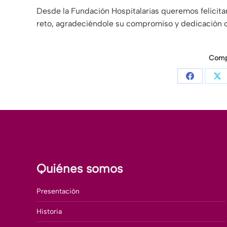
Desde la Fundación Hospitalarias queremos felicita
reto, agradeciéndole su compromiso y dedicación co
Compa
Share
Sh
on
on
Facebook
X
Quiénes somos
Presentación
Historia