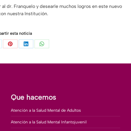
r al dr. Franquelo y desearle muchos logros en este nuevo
n nuestra Institución.
rtir esta noticia
are
Share
Share
Share
on
on
on
Pinterest
LinkedIn
WhatsApp
Que hacemos
Atención a la Salud Mental de Adultos
Atención a la Salud Mental Infantojuvenil