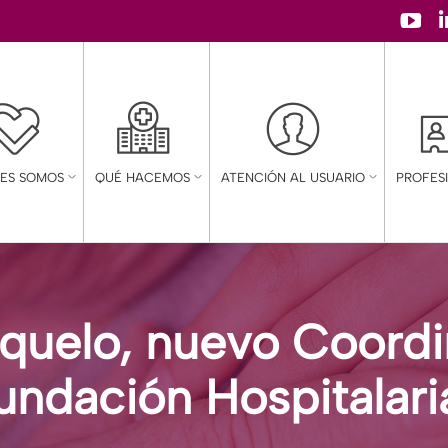
YouT
page
open
in
new
NES SOMOS
QUÉ HACEMOS
ATENCIÓN AL USUARIO
PROFES
wind
nquelo, nuevo Coordi
 Fundación Hospitalar