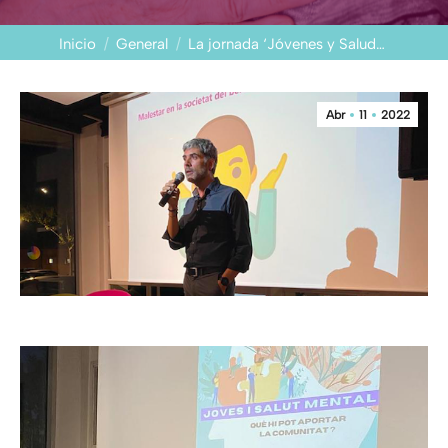
Estás aquí:
Inicio
General
La jornada ‘Jóvenes y Salud…
Abr
11
2022