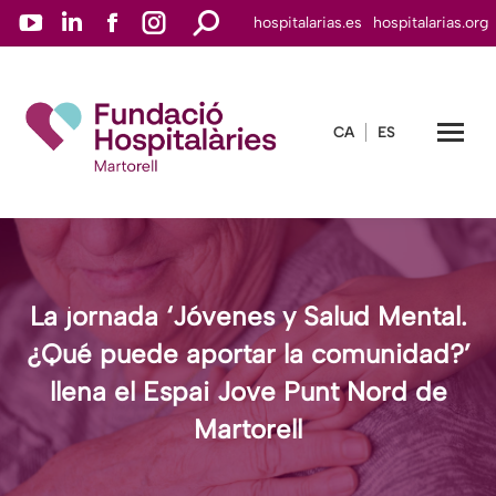
YouTube
Linkedin
Facebook
Instagram
Buscar:
hospitalarias.es
hospitalarias.org
page
page
page
page
opens
opens
opens
opens
in
in
in
in
CA
ES
new
new
new
new
window
window
window
window
La jornada ‘Jóvenes y Salud Mental.
¿Qué puede aportar la comunidad?’
llena el Espai Jove Punt Nord de
Martorell