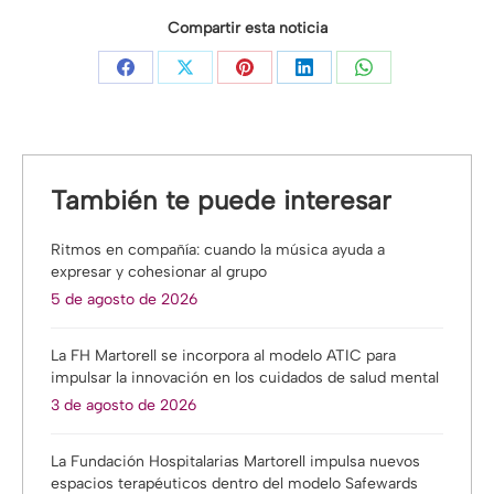
Compartir esta noticia
Share
Share
Share
Share
Share
on
on
on
on
on
Facebook
X
Pinterest
LinkedIn
WhatsApp
También te puede interesar
Ritmos en compañía: cuando la música ayuda a
expresar y cohesionar al grupo
5 de agosto de 2026
La FH Martorell se incorpora al modelo ATIC para
impulsar la innovación en los cuidados de salud mental
3 de agosto de 2026
La Fundación Hospitalarias Martorell impulsa nuevos
espacios terapéuticos dentro del modelo Safewards