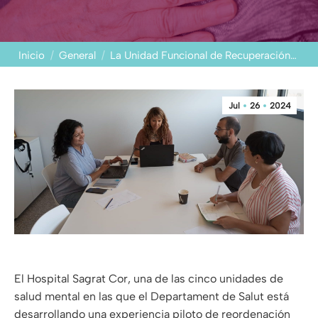
Estás aquí:
Inicio
General
La Unidad Funcional de Recuperación…
Jul
26
2024
El Hospital Sagrat Cor, una de las cinco unidades de
salud mental en las que el Departament de Salut está
desarrollando una experiencia piloto de reordenación