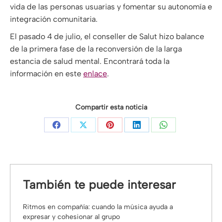
vida de las personas usuarias y fomentar su autonomía e
integración comunitaria.
El pasado 4 de julio, el conseller de Salut hizo balance
de la primera fase de la reconversión de la larga
estancia de salud mental. Encontrará toda la
información en este
enlace
.
Compartir esta noticia
Share
Share
Share
Share
Share
on
on
on
on
on
Facebook
X
Pinterest
LinkedIn
WhatsApp
También te puede interesar
Ritmos en compañía: cuando la música ayuda a
expresar y cohesionar al grupo