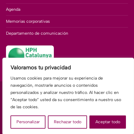
Agenda
Memorias corporativas
Departamento de comunicación
Valoramos tu privacidad
Usamos cookies para mejorar su experiencia de
navegación, mostrarle anuncios o contenidos
personalizados y analizar nuestro tráfico. Al hacer clic en
“Aceptar todo” usted da su consentimiento a nuestro uso
Fundació Hospitalàries Martorell
de las cookies.
Av. Compte Llobregat, 117 · 08760 Martorell BARCELONA
Tel.: 93 775 22 00 E-mail:
Personalizar
Rechazar todo
Aceptar todo
hospital.FHMartorell@fundacionhospitalarias.org
legal-es