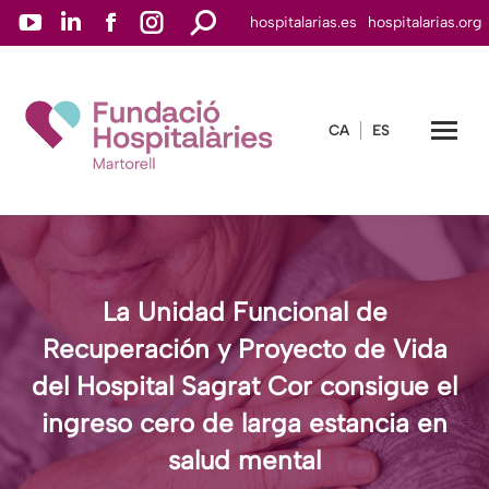
YouTube
Linkedin
Facebook
Instagram
Buscar:
hospitalarias.es
hospitalarias.org
page
page
page
page
opens
opens
opens
opens
in
in
in
in
CA
ES
new
new
new
new
window
window
window
window
La Unidad Funcional de
Recuperación y Proyecto de Vida
del Hospital Sagrat Cor consigue el
ingreso cero de larga estancia en
salud mental