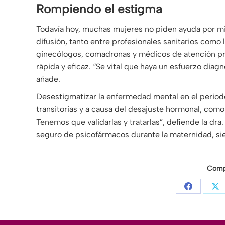
Rompiendo el estigma
Todavía hoy, muchas mujeres no piden ayuda por m
difusión, tanto entre profesionales sanitarios como l
ginecólogos, comadronas y médicos de atención pr
rápida y eficaz. “Se vital que haya un esfuerzo dia
añade.
Desestigmatizar la enfermedad mental en el period
transitorias y a causa del desajuste hormonal, como
Tenemos que validarlas y tratarlas”, defiende la dra.
seguro de psicofármacos durante la maternidad, si
Compa
Share
Sh
on
on
Facebook
X