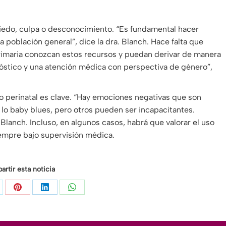
iedo, culpa o desconocimiento. “Es fundamental hacer
a población general”, dice la dra. Blanch. Hace falta que
imaria conozcan estos recursos y puedan derivar de manera
gnóstico y una atención médica con perspectiva de género”,
o perinatal es clave. “Hay emociones negativas que son
 lo baby blues, pero otros pueden ser incapacitantes.
 Blanch. Incluso, en algunos casos, habrá que valorar el uso
empre bajo supervisión médica.
rtir esta noticia
are
Share
Share
Share
on
on
on
Pinterest
LinkedIn
WhatsApp