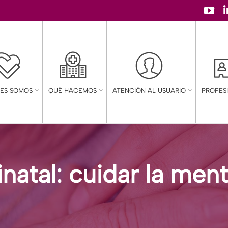
YouT
page
open
in
new
NES SOMOS
QUÉ HACEMOS
ATENCIÓN AL USUARIO
PROFES
wind
natal: cuidar la men