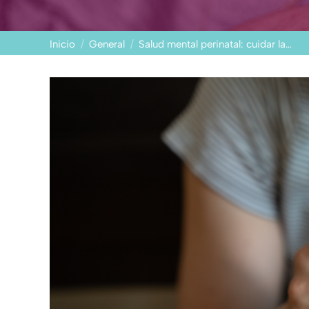
Estás aquí:
Inicio
General
Salud mental perinatal: cuidar la…