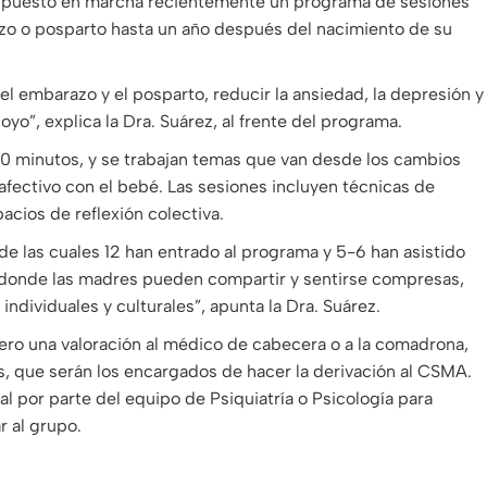
ha puesto en marcha recientemente un programa de sesiones
zo o posparto hasta un año después del nacimiento de su
l embarazo y el posparto, reducir la ansiedad, la depresión y
oyo”, explica la Dra. Suárez, al frente del programa.
0 minutos, y se trabajan temas que van desde los cambios
 afectivo con el bebé. Las sesiones incluyen técnicas de
pacios de reflexión colectiva.
de las cuales 12 han entrado al programa y 5-6 han asistido
, donde las madres pueden compartir y sentirse compresas,
 individuales y culturales”, apunta la Dra. Suárez.
mero una valoración al médico de cabecera o a la comadrona,
, que serán los encargados de hacer la derivación al CSMA.
al por parte del equipo de Psiquiatría o Psicología para
r al grupo.